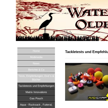
Home
Tackletests und Empfehl
Multimedia
News
Berichte & Co
Tests, Empfehlungen, Dvd`s &
Bücher
Tackletests und Empfehlungen
Matrix Innovations
Gas Pouch
Aqua - Rucksack , Futteral,
Firma angesehen und möchte hier ga