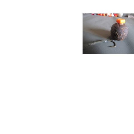
Vorteil ist hier, das der Köder wiede
und das der Stop immer oben aufliegt
ausgespielt wird.
Man kann die Stops auch sehr gut in
um diese ohne zusätzliches Blei lan
Das Gewicht der Stops reicht dazu 
Auch sehr gut, funktionieren gerade 
Larvenimitationen wie z.B. den Mout
Ebenfalls sehr gut, finde ich die High
Schaumstoffkugeln, welche als PopU
Diese Kugeln nehmen sehr gut