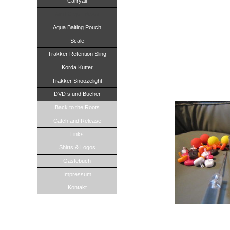
Carryall
Avid Carp - Stops
Viele Angler versuchen ihren Köder d
Aqua Baiting Pouch
Man will einen visuellen Reiz auf de
Scale
zwischen den ganzen Freebaits erkan
neugierig machen. Oft ist dieses du
Trakker Retention Sling
geschehen. Die Firma Avid Carp hat 
Korda Kutter
schlägt Zwei Fliegen mit einer Klapp
Reiz an unseren Ködern und dadurch, 
Trakker Snoozelight
den Köder gezogen werden, fällt es
den Köder zu klauen.
DVD s und Bücher
Back to the Roots
Catch and Release
Links
Shirts & Logos
Gästebuch
Impressum
Kontakt
Es gibt 2 verschiedene Ausführungen
Sidestops. Beide sind in verschiede
verschiedenen längen erhältlich.