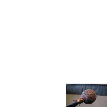
Da diese Stopper aus Vollkunststoff b
nicht auftreibend und verleihen un
mehr Gewicht.
Ich versuche immer, meinen Hakenkö
Hakens schon eine negative Auswir
Verbindung mit den Stops zu erreichen
1. Ich bohre ein Loch in meinen Köde
Korkstück eingefugt wird. Je nachde
hälfte des Boilies oder bis zu 3/4
2. Das Stück Kork schneide ich am E
hineinziehen zu können.
3. Das Korkstück in den Boilie ziehe
4. Stopper einhängen und den Stop i