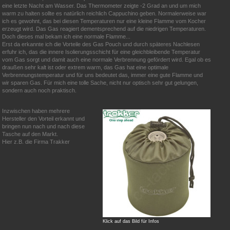
eine letzte Nacht am Wasser. Das Thermometer zeigte -2 Grad an und um mich
warm zu halten sollte es natürlich reichlich Cappuchino geben. Normalerweise war
ich es gewohnt, das bei diesen Temperaturen nur eine kleine Flamme vom Kocher
erzeugt wird. Das Gas reagiert dementsprechend auf die niedrigen Temperaturen.
Doch dieses mal bekam ich eine normale Flamme...
Erst da erkannte ich die Vorteile des Gas Pouch und durch späteres Nachlesen
erfuhr ich, das die innere Isolierungsschicht für eine gleichbleibende Temperatur
vom Gas sorgt und damit auch eine normale Verbrennung gefördert wird. Egal ob es
draußen sehr kalt ist oder extrem warm, das Gas hat eine optimale
Verbrennungstemperatur und für uns bedeutet das, immer eine gute Flamme und
wir sparen Gas. Für mich eine tolle Sache, nicht nur optisch sehr gut gelungen,
sondern auch noch praktisch.
Inzwischen haben mehrere
Hersteller den Vorteil erkannt und
bringen nun nach und nach diese
Tasche auf den Markt.
Hier z.B. die Firma Trakker
Klick auf das Bild für Infos