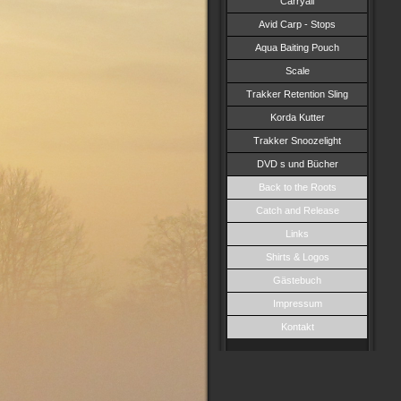
Carryall
Avid Carp - Stops
Aqua Baiting Pouch
Scale
Trakker Retention Sling
Korda Kutter
Trakker Snoozelight
DVD s und Bücher
Back to the Roots
Catch and Release
Links
Shirts & Logos
Gästebuch
Impressum
Kontakt