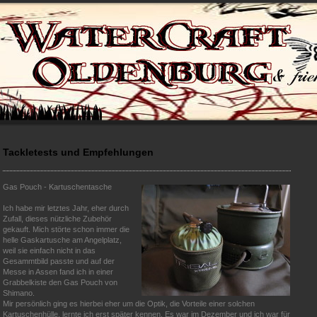
Tackletests und Empfehlungen
Gas Pouch - Kartuschentasche
Ich habe mir letztes Jahr, eher durch
Zufall, dieses nützliche Zubehör
gekauft. Mich störte schon immer die
helle Gaskartusche am Angelplatz,
weil sie einfach nicht in das
Gesammtbild passte und auf der
Messe in Assen fand ich in einer
Grabbelkiste den Gas Pouch von
Shimano.
Mir persönlich ging es hierbei eher um die Optik, die Vorteile einer solchen
Kartuschenhülle, lernte ich erst später kennen. Es war im Dezember und ich war für