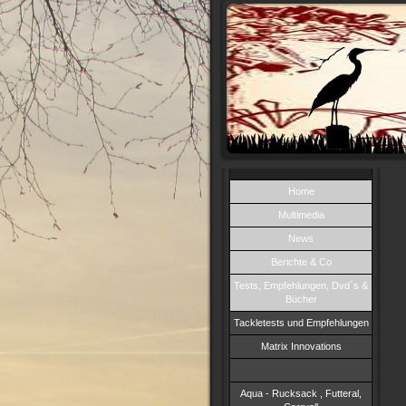
Home
Multimedia
News
Berichte & Co
Tests, Empfehlungen, Dvd`s &
Bücher
Tackletests und Empfehlungen
Matrix Innovations
Gas Pouch
Aqua - Rucksack , Futteral,