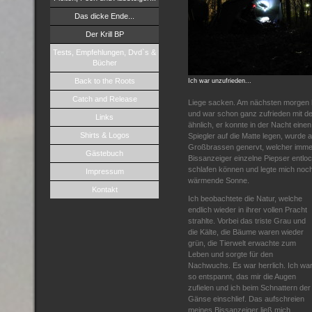
Das dicke Ende...
Der Krill BP
Tests, Empfehlungen, Dvd`s &
Bücher
Back to the Roots
Ich war unzufrieden...
Catch and Release
Liege sacken. Am nächsten morgen h
und war schon ganz zufrieden mit 
Links
ähnlich, er konnte in der Nacht ei
Shirts & Logos
Spiegler auf die Matte legen, wurde 
Großbrassen genervt, welcher imme
Gästebuch
Bissanzeiger einzelne Piepser entloc
schlafen können und legte mich noch
Impressum
wärmende Sonne.
Kontakt
Ich beobachtete die Natur, welche
endlich wieder in ihrer vollen Pracht
strahlte. Vorbei das triste Grau und
die Kälte, die Bäume waren wieder
grün, die Tierwelt erwachte zum
Leben und sorgte für den
Nachwuchs. Es war herrlich. Ich wa
so entspannt, das mir die Augen
zufielen und ich beim Schnattern der
Gänse einschlief. Das aufschreien
meines Bissanzeiger ließ mich