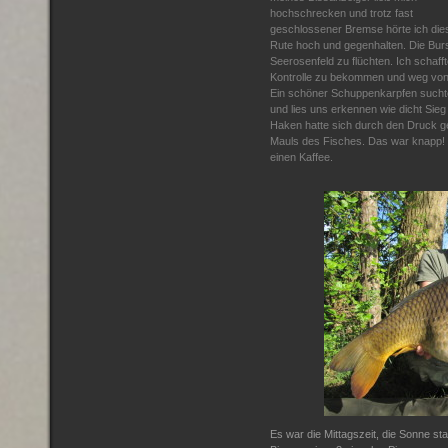
hochschrecken und trotz fast
geschlossener Bremse hörte ich die
Rute hoch und gegenhalten. Die Bur
Seerosenfeld zu flüchten. Ich schaf
Kontrolle zu bekommen und weg von 
Ein schöner Schuppenkarpfen sucht
und lies uns erkennen wie dicht Sieg
Haken hatte sich durch den Druck ge
Mauls des Fisches. Das war knapp! 
einen Kaffee.
Es war die Mittagszeit, die Sonne s