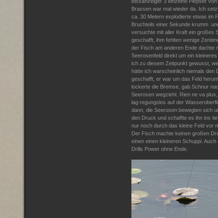
Bissanzeiger 3 einzelne Piepser von
Brassen war mal wieder da. Ich setz
ca. 30 Metern explodierte etwas im 
Bruchteils einer Sekunde krumm und
versuchte mit aller Kraft ein großes 
geschafft, ihm fehlten wenige Zentime
der Fisch am anderen Ende dachte 
Seerosenfeld direkt um ein kleinere
ich zu diesem Zeitpunkt gewusst, we
hätte ich warscheinlich niemals den 
geschafft, er war um das Feld herum
lockerte die Bremse, gab Schnur na
Seerosen wegzieht. Rien ne va plus,
lag regungslos auf der Wasseroberf
dann, die Seerosen bewegten sich u
den Druck und schaffte es ihn ins 
nur noch durch das kleine Feld vor
Der Fisch machte keinen großen Dru
einen einen kleineren Schuppi. Auch 
Drills Power ohne Ende.