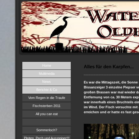
Home
Alles für den Karpfen...
Multimedia
News
Es war die Mittagszeit, die Sonn
Bissanzeiger 3 einzelne Piepser v
Berichte & Co
großen Brassen war mal wieder da
Entfernung von ca. 30 Metern exp
Vom Regen in die Traufe
war innerhalb eines Bruchteils 
Fischsterben 2011
im Wind. Der Fisch versuchte mit 
erreichen und er hatte es fast ges
All you can eat
Alles für den Karpfen...
Sommerloch?
Pleiten, Pech und Aussteiger!!!